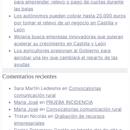
para emprender, relevo o pago de cuotas durante
las bajas
Los autónomos pueden cobrar hasta 20.000 euros
por tomar el relevo de un negocio en Castilla y
León
Wolaria busca empresas innovadoras que quieran
acelerar su crecimiento en Castilla y León
Los agricultores presionan al Gobierno para
aprobar una ley que cambiará el reparto de las
ayudas
Comentarios recientes
Sara Martín Ledesma
en
Convocatorias
comunicación rural
Maria José
en
PRUEBA INCIDENCIA
Maria José
en
Convocatorias comunicación rural
Tristan Nicolás
en
Grabación de recursos
empresariales