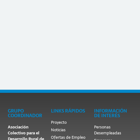
Las pymes que adoptan la IA
aumentan su productividad un 30%
Esta tecnología permite reducir costes, mejorar la
eficiencia y ofrecer valor añadido a los clientes […]
05/11/2024
GRUPO
LINKS RÁPIDOS
INFORMACIÓN
COORDINADOR
DE INTERÉS
Proyecto
Asociación
Personas
Noticias
Colectivo para el
Desempleadas
Ofertas de Empleo
Desarrollo Rural de