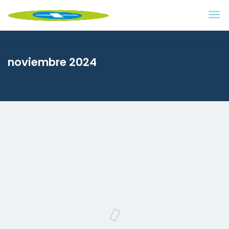
noviembre 2024
El nuevo Plan TCUE 2024-27
potenciará la colaboración
Universidad-Empresa, destaca la
consejera de Educación
En una jornada organizada por Castilla y León
Económica y Fuescyl Rocío Lucas, consejera de […]
27/11/2024