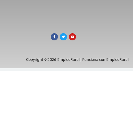
Copyright © 2026 EmpleoRural | Funciona con EmpleoRural