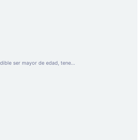
Ayudante de cocina para los meses de agosto y septiembre de jueves a lunes y en horario de 8-16 horas. Imprescindible ser mayor de edad, tener el Carnet de Manipulador de Alimentos.