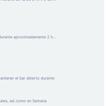
Persona que se ocupe de las tareas del hogar de una persona mayor 1 día a la semana (probablemente miércoles) durante aproximadamente 2 horas (45 minutos de aseo y 1 hora y media de limpieza del hogar). Valorable experiencia y vehículo que permita movilidad
mantener el bar
abierto durante
ipales, así como en Semana