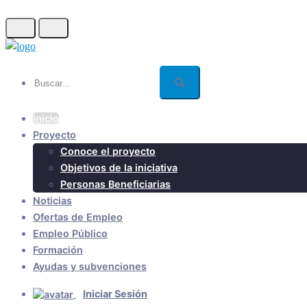
Skip
to
main
content
Buscar...
Inicio
Proyecto
Conoce el proyecto
Objetivos de la iniciativa
Personas Beneficiarias
Noticias
Ofertas de Empleo
Empleo Público
Formación
Ayudas y subvenciones
Iniciar Sesión