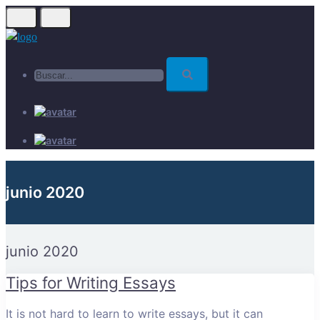
Skip
to
main
Buscar...
content
junio 2020
junio 2020
Tips for Writing Essays
It is not hard to learn to write essays, but it can