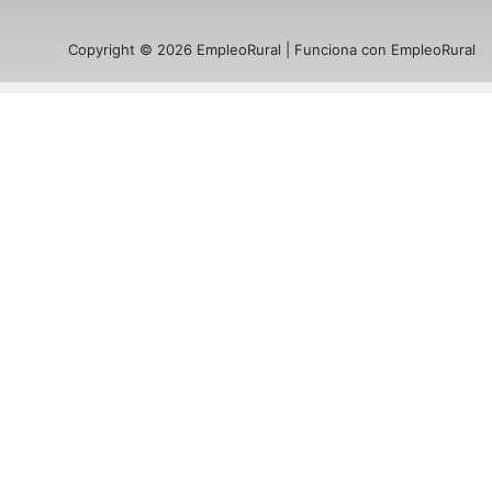
Copyright © 2026 EmpleoRural | Funciona con EmpleoRural