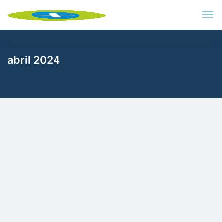
abril 2024
La reforma de la PAC permitirá que
más autónomos con pequeñas
explotaciones puedan cobrar las
ayudas
Tras el acuerdo con las organizaciones agrarias, el
Gobierno ha publicado el proyecto de real […]
26/04/2024