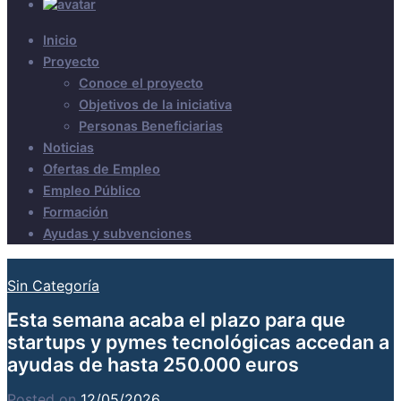
Inicio
Proyecto
Conoce el proyecto
Objetivos de la iniciativa
Personas Beneficiarias
Noticias
Ofertas de Empleo
Empleo Público
Formación
Ayudas y subvenciones
Sin Categoría
Esta semana acaba el plazo para que
startups y pymes tecnológicas accedan a
ayudas de hasta 250.000 euros
Posted on
12/05/2026