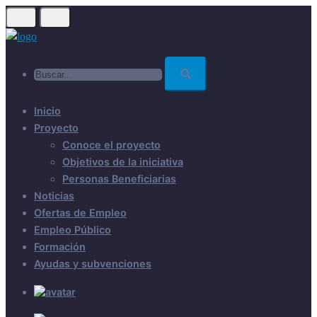
Skip
to
main
Buscar...
content
Inicio
Proyecto
Conoce el proyecto
Objetivos de la iniciativa
Personas Beneficiarias
Noticias
Ofertas de Empleo
Empleo Público
Formación
Ayudas y subvenciones