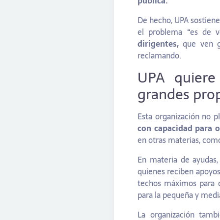
pública.
De hecho, UPA sostiene
el problema “es de vo
dirigentes,
que ven gr
reclamando.
UPA quiere 
grandes prop
Esta organización no p
con capacidad para o
en otras materias, como
En materia de ayudas,
quienes reciben apoyo
techos máximos para di
para la pequeña y media
La organización tambi