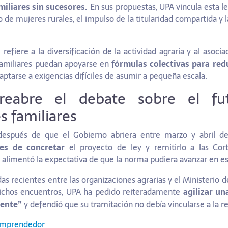
miliares sin sucesores.
En sus propuestas, UPA vincula esta l
o de mujeres rurales, el impulso de la titularidad compartida y 
 refiere a la diversificación de la actividad agraria y al asoc
familiares puedan apoyarse en
fórmulas colectivas para redu
aptarse a exigencias difíciles de asumir a pequeña escala.
 reabre el debate sobre el fu
s familiares
 después de que el Gobierno abriera entre marzo y abril 
tes de concretar
el proyecto de ley y remitirlo a las Cor
o alimentó la expectativa de que la norma pudiera avanzar en est
s recientes entre las organizaciones agrarias y el Ministerio de
dichos encuentros, UPA ha pedido reiteradamente
agilizar un
gente”
y defendió que su tramitación no debía vincularse a la r
Emprendedor