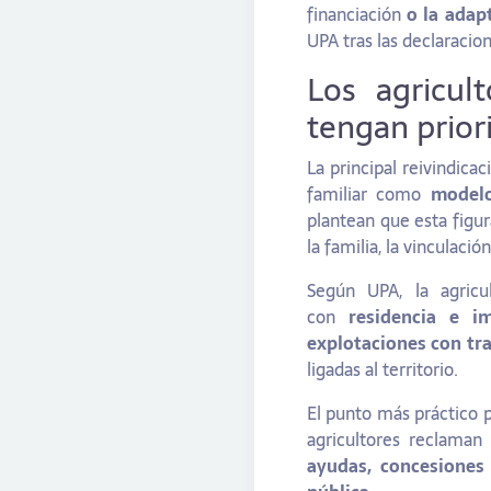
financiación
o la adap
UPA tras las declaracio
Los agricul
tengan prior
La principal reivindica
familiar como
modelo
plantean que esta figur
la familia, la vinculació
Según UPA, la agricul
con
residencia e im
explotaciones con tr
ligadas al territorio.
El punto más práctico 
agricultores reclaman
ayudas, concesiones 