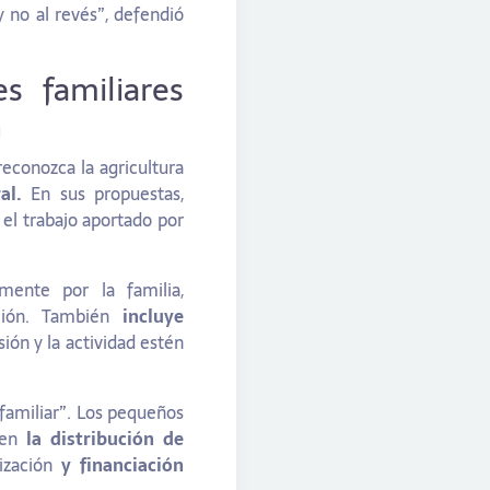
y no al revés”, defendió
s familiares
n
reconozca la agricultura
al.
En sus propuestas,
 el trabajo aportado por
lmente por la familia,
ción. También
incluye
ión y la actividad estén
familiar”. Los pequeños
n en
la distribución de
lización
y financiación