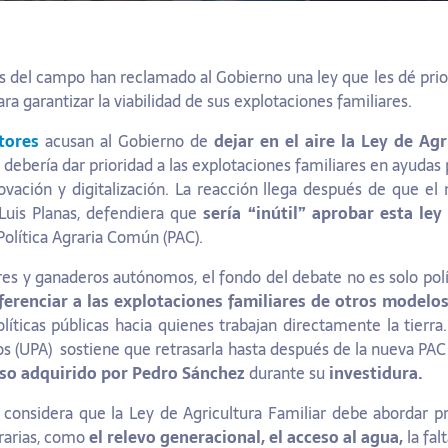
del campo han reclamado al Gobierno una ley que les dé prio
ara garantizar la viabilidad de sus explotaciones familiares.
tores
acusan al Gobierno de
dejar en el aire la Ley de Agr
debería dar prioridad a las explotaciones familiares en ayudas p
nnovación y digitalización. La reacción llega después de que el 
Luis Planas, defendiera que
sería “inútil” aprobar esta ley
olítica Agraria Común (PAC).
res y ganaderos autónomos, el fondo del debate no es solo polí
ferenciar a las explotaciones familiares de otros modelo
olíticas públicas hacia quienes trabajan directamente la tier
s (UPA) sostiene que retrasarla hasta después de la nueva PAC
o adquirido por Pedro Sánchez
durante su
investidura.
a considera que la Ley de Agricultura Familiar debe abordar 
rarias, como
el relevo generacional, el acceso al agua,
la fal