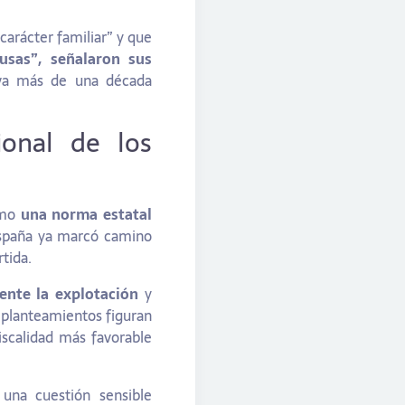
arácter familiar” y que
cusas”,
señalaron sus
eva más de una década
ional de los
como
una norma estatal
España ya marcó camino
tida.
ente la explotación
y
 planteamientos figuran
iscalidad más favorable
 una cuestión sensible