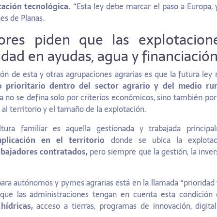
tación tecnológica.
“Esta ley debe marcar el paso a Europa, 
nes de Planas.
tores piden que las explotacione
idad en ayudas, agua y financiació
ción de esta y otras agrupaciones agrarias es que la futura ley 
 prioritario dentro del sector agrario
y del medio rur
a no se defina solo por criterios económicos, sino también por
n al territorio y el tamaño de la explotación.
tura familiar es aquella gestionada y trabajada principa
plicación en el territorio
donde se ubica la explota
abajadores contratados,
pero siempre que la gestión, la invers
para autónomos y pymes agrarias está en la llamada “prioridad 
 que las administraciones tengan en cuenta esta condició
hídricas,
acceso a tierras, programas de innovación, digita