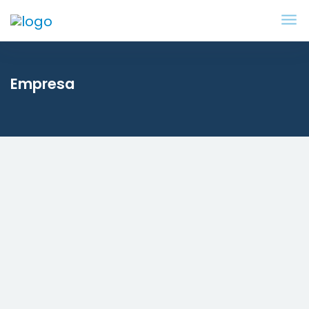
Empresa
El Gobierno lanza un nuevo plan
para digitalizar pymes y autónomos
dotado con 48 millones
El ‘Bono de conectividad’, gestionado por Red.es,
concederá ayudas de hasta 3.000 euros a empresas
[…]
11/09/2024