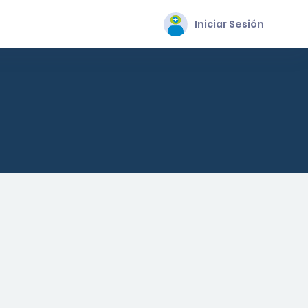
Iniciar Sesión