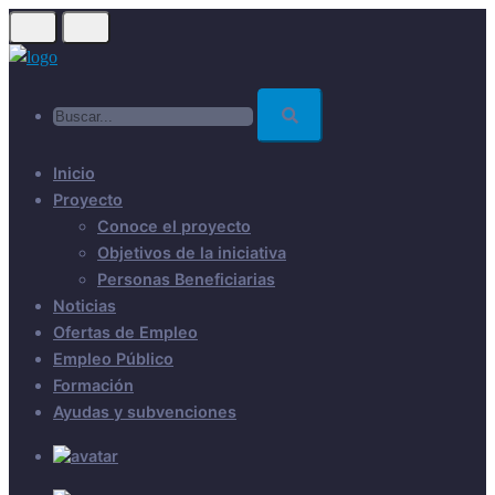
Skip
to
main
Buscar...
content
Inicio
Proyecto
Conoce el proyecto
Objetivos de la iniciativa
Personas Beneficiarias
Noticias
Ofertas de Empleo
Empleo Público
Formación
Ayudas y subvenciones