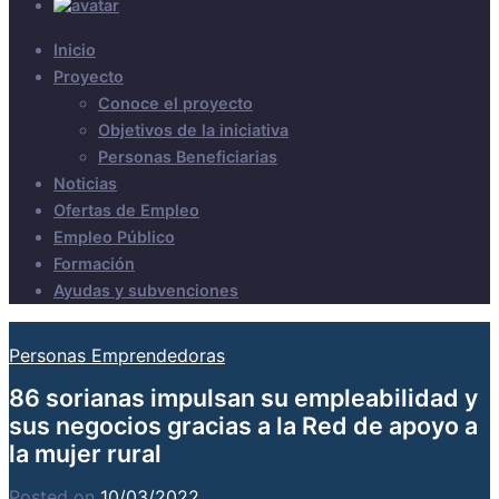
Inicio
Proyecto
Conoce el proyecto
Objetivos de la iniciativa
Personas Beneficiarias
Noticias
Ofertas de Empleo
Empleo Público
Formación
Ayudas y subvenciones
Personas Emprendedoras
86 sorianas impulsan su empleabilidad y
sus negocios gracias a la Red de apoyo a
la mujer rural
Posted on
10/03/2022