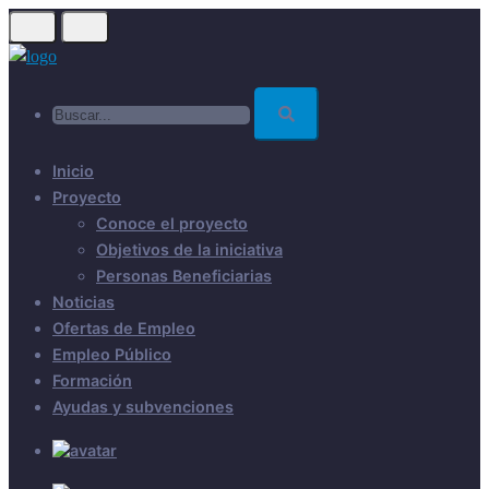
Skip
to
main
Buscar...
content
Inicio
Proyecto
Conoce el proyecto
Objetivos de la iniciativa
Personas Beneficiarias
Noticias
Ofertas de Empleo
Empleo Público
Formación
Ayudas y subvenciones