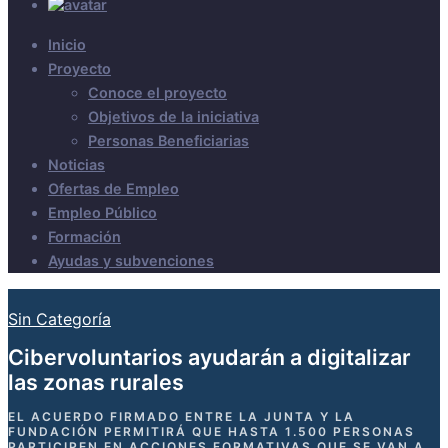
Inicio
Proyecto
Conoce el proyecto
Objetivos de la iniciativa
Personas Beneficiarias
Noticias
Ofertas de Empleo
Empleo Público
Formación
Ayudas y subvenciones
Sin Categoría
Cibervoluntarios ayudarán a digitalizar
las zonas rurales
EL ACUERDO FIRMADO ENTRE LA JUNTA Y LA
FUNDACIÓN PERMITIRÁ QUE HASTA 1.500 PERSONAS
PARTICIPEN EN ACCIONES FORMATIVAS QUE SE VAN A