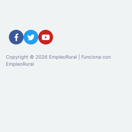
Copyright © 2026 EmpleoRural | Funciona con
EmpleoRural
Se requiere inicio de sesión de 'candidato' para
solicitar este trabajo.
Click aquí para
cerrar sesión
E
intenta de nuevo
Ingrese a su cuenta