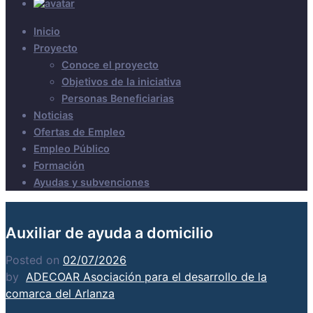
Inicio
Proyecto
Conoce el proyecto
Objetivos de la iniciativa
Personas Beneficiarias
Noticias
Ofertas de Empleo
Empleo Público
Formación
Ayudas y subvenciones
Auxiliar de ayuda a domicilio
Posted on
02/07/2026
by
ADECOAR Asociación para el desarrollo de la
comarca del Arlanza