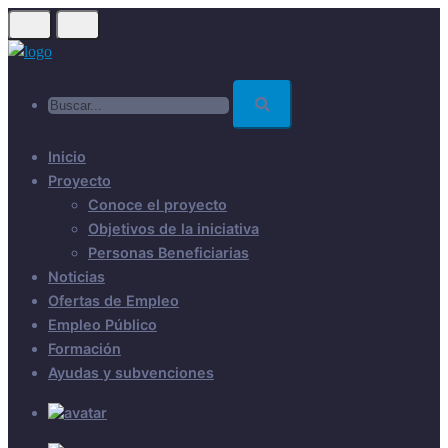
Skip
to
main
Buscar...
content
Inicio
Proyecto
Conoce el proyecto
Objetivos de la iniciativa
Personas Beneficiarias
Noticias
Ofertas de Empleo
Empleo Público
Formación
Ayudas y subvenciones