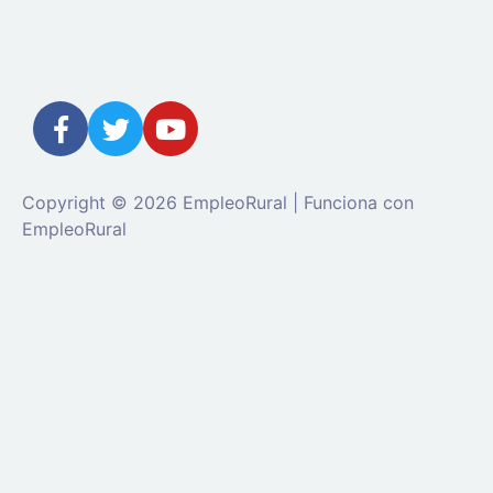
Copyright © 2026 EmpleoRural | Funciona con
EmpleoRural
Se requiere inicio de sesión de 'candidato' para
solicitar este trabajo.
Click aquí para
cerrar sesión
E
intenta de nuevo
Ingrese a su cuenta