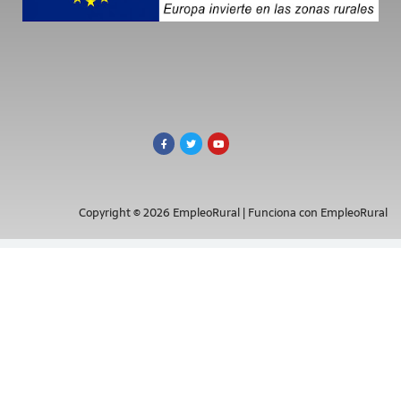
Copyright © 2026 EmpleoRural | Funciona con EmpleoRural