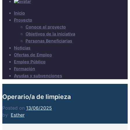
Inicio
Proyecto
Conoce el proyecto
Objetivos de la iniciativa
Personas Beneficiarias
Noticias
Ofertas de Empleo
Empleo Público
Formación
Ayudas y subvenciones
Operario/a de limpieza
Posted on
13/06/2025
by
Esther