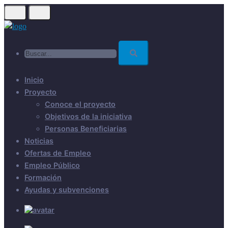
Skip
to
main
Buscar...
content
Inicio
Proyecto
Conoce el proyecto
Objetivos de la iniciativa
Personas Beneficiarias
Noticias
Ofertas de Empleo
Empleo Público
Formación
Ayudas y subvenciones