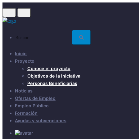
Skip
to
main
content
Buscar...
Inicio
Proyecto
Conoce el proyecto
Objetivos de la iniciativa
Personas Beneficiarias
Noticias
Ofertas de Empleo
Empleo Público
Formación
Ayudas y subvenciones