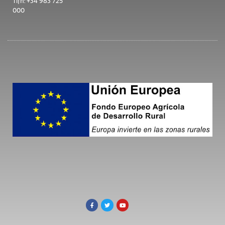
Tlfn: +34 983 725
000