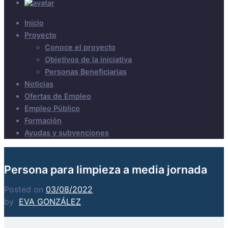
Inicio
Proyecto
Conoce el proyecto
Objetivos de la iniciativa
Personas Beneficiarias
Noticias
Ofertas de Empleo
Empleo Público
Formación
Ayudas y subvenciones
Persona para limpieza a media jornada
Posted on
03/08/2022
by
EVA GONZÁLEZ