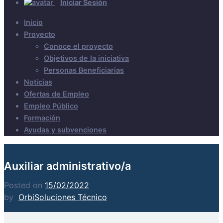
Iniciar Sesión
Inicio
Proyecto
Conoce el proyecto
Objetivos de la iniciativa
Personas Beneficiarias
Noticias
Ofertas de Empleo
Empleo Público
Formación
Ayudas y subvenciones
Auxiliar administrativo/a
Posted on
15/02/2022
by
OrbiSoluciones Técnico