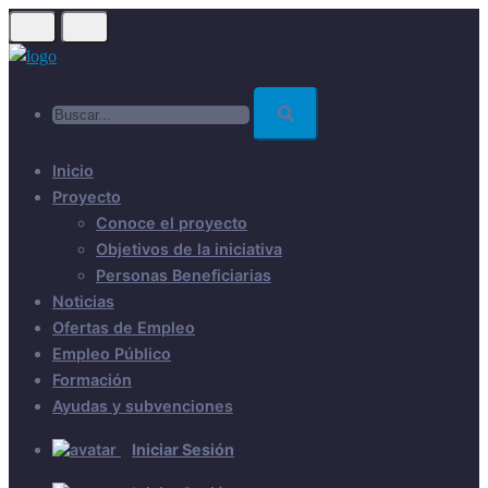
Skip
to
main
Buscar...
content
Inicio
Proyecto
Conoce el proyecto
Objetivos de la iniciativa
Personas Beneficiarias
Noticias
Ofertas de Empleo
Empleo Público
Formación
Ayudas y subvenciones
Iniciar Sesión