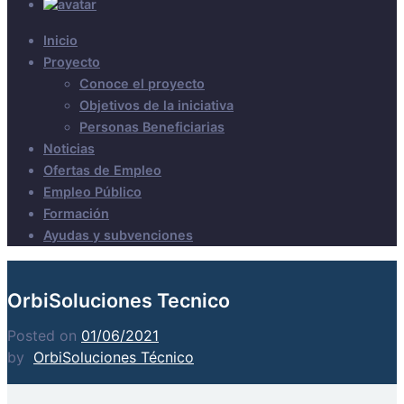
Inicio
Proyecto
Conoce el proyecto
Objetivos de la iniciativa
Personas Beneficiarias
Noticias
Ofertas de Empleo
Empleo Público
Formación
Ayudas y subvenciones
OrbiSoluciones Tecnico
Posted on
01/06/2021
by
OrbiSoluciones Técnico