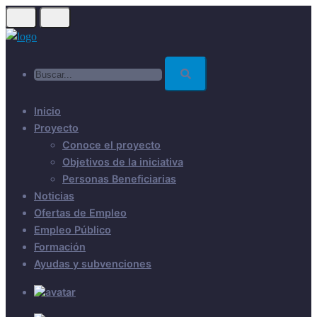
Skip
to
main
Buscar...
content
Inicio
Proyecto
Conoce el proyecto
Objetivos de la iniciativa
Personas Beneficiarias
Noticias
Ofertas de Empleo
Empleo Público
Formación
Ayudas y subvenciones