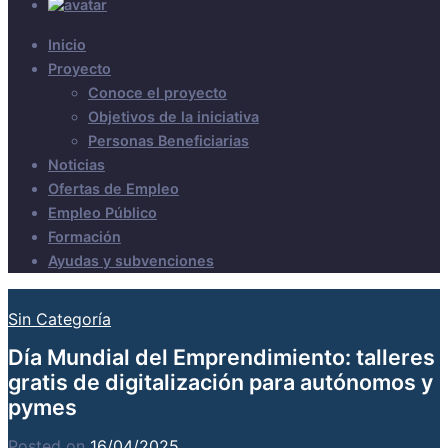
Inicio
Proyecto
Conoce el proyecto
Objetivos de la iniciativa
Personas Beneficiarias
Noticias
Ofertas de Empleo
Empleo Público
Formación
Ayudas y subvenciones
Sin Categoría
Día Mundial del Emprendimiento: talleres
gratis de digitalización para autónomos y
pymes
Posted on
16/04/2025