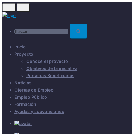
Skip
to
main
Buscar...
content
Inicio
Proyecto
Conoce el proyecto
Objetivos de la iniciativa
Personas Beneficiarias
Noticias
Ofertas de Empleo
Empleo Público
Formación
Ayudas y subvenciones