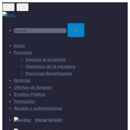
Skip
to
main
Buscar...
content
Inicio
Proyecto
Conoce el proyecto
Objetivos de la iniciativa
Personas Beneficiarias
Noticias
Ofertas de Empleo
Empleo Público
Formación
Ayudas y subvenciones
Iniciar Sesión