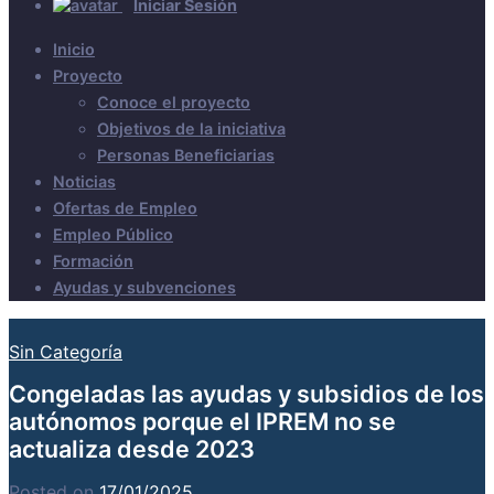
Iniciar Sesión
Inicio
Proyecto
Conoce el proyecto
Objetivos de la iniciativa
Personas Beneficiarias
Noticias
Ofertas de Empleo
Empleo Público
Formación
Ayudas y subvenciones
Sin Categoría
Congeladas las ayudas y subsidios de los
autónomos porque el IPREM no se
actualiza desde 2023
Posted on
17/01/2025