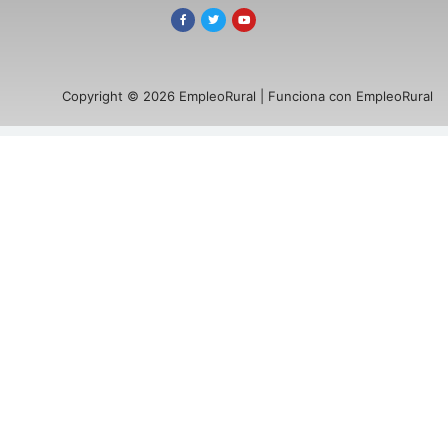
Copyright © 2026 EmpleoRural | Funciona con EmpleoRural