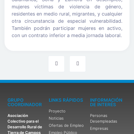
mujeres víctimas de violencia de género,
residentes en medio rural, migrantes, y cualquier
otra circunstancia de especial vulnerabilidad.
También podrán participar mujeres en activo,
con un contrato inferior a media jornada laboral.
GRUPO
LINKS RÁPIDOS
INFORMACIÓN
COORDINADOR
DE INTERÉS
Proyecto
Asociación
Personas
Noticias
Colectivo para el
Desempleadas
Ofertas de Empleo
Desarrollo Rural de
Empresas
Tierra de Campos
Empleo Público