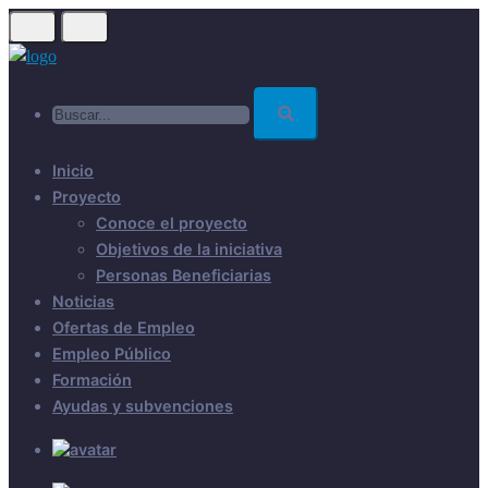
Skip
to
main
Buscar...
content
Inicio
Proyecto
Conoce el proyecto
Objetivos de la iniciativa
Personas Beneficiarias
Noticias
Ofertas de Empleo
Empleo Público
Formación
Ayudas y subvenciones