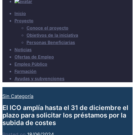
Inicio
Proyecto
Conoce el proyecto
Objetivos de la iniciativa
Personas Beneficiarias
Noticias
Ofertas de Empleo
Empleo Público
Formación
Ayudas y subvenciones
Sin Categoría
El ICO amplía hasta el 31 de diciembre el
plazo para solicitar los préstamos por la
subida de costes
Posted on
18/06/2024