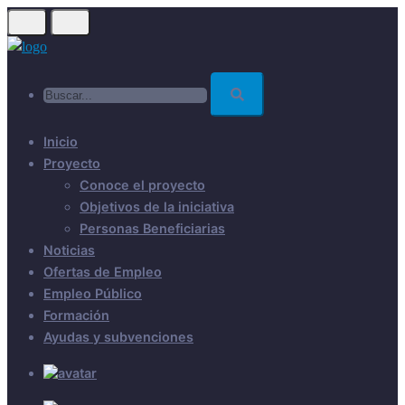
Skip
to
main
Buscar...
content
Inicio
Proyecto
Conoce el proyecto
Objetivos de la iniciativa
Personas Beneficiarias
Noticias
Ofertas de Empleo
Empleo Público
Formación
Ayudas y subvenciones