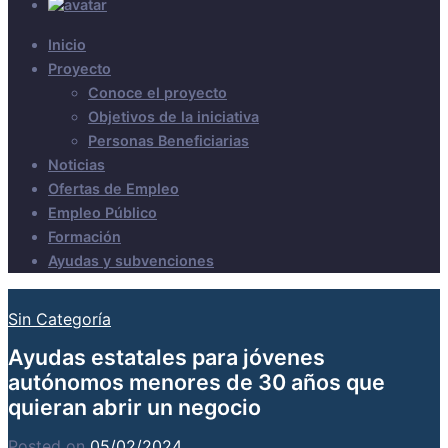
Inicio
Proyecto
Conoce el proyecto
Objetivos de la iniciativa
Personas Beneficiarias
Noticias
Ofertas de Empleo
Empleo Público
Formación
Ayudas y subvenciones
Sin Categoría
Ayudas estatales para jóvenes
autónomos menores de 30 años que
quieran abrir un negocio
Posted on
05/02/2024