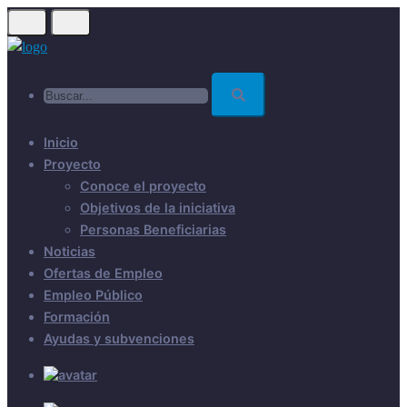
Skip
to
main
Buscar...
content
Inicio
Proyecto
Conoce el proyecto
Objetivos de la iniciativa
Personas Beneficiarias
Noticias
Ofertas de Empleo
Empleo Público
Formación
Ayudas y subvenciones