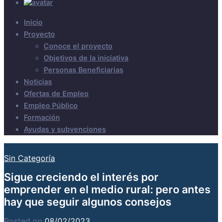
Inicio
Proyecto
Conoce el proyecto
Objetivos de la iniciativa
Personas Beneficiarias
Noticias
Ofertas de Empleo
Empleo Público
Formación
Ayudas y subvenciones
Sin Categoría
Sigue creciendo el interés por
emprender en el medio rural: pero antes
hay que seguir algunos consejos
Posted on
08/02/2023