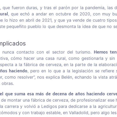
 que fueron duras, y tras el parón por la pandemia, las 
ural
, que echó a andar en octubre de 2020, con muy b
ue lo hizo en abril de 2021, y que ya vende de cuatro tipos
este pequeñito pueblo lo que desmonta la idea de que no s
mplicados
Hemos ten
 nunca contacto con el sector del turismo.
iva, cómo hacer una casa rural, como gestionarla y sin r
respecta a la fábrica de cerveza, en la parte de la elabora
ños haciendo
, pero en lo que a la legislación se refiere
r, como resolver”, nos explica Belén, echando la vista atrá
 obras.
 el que suma esa más de decena de años haciendo cervez
 de montar una fábrica de cerveza, de profesionalizar ese 
a carrera y volvió a Ledigos para dedicarse a la agricultu
cómodos y con trabajo estable, en Valladolid, pero algo les