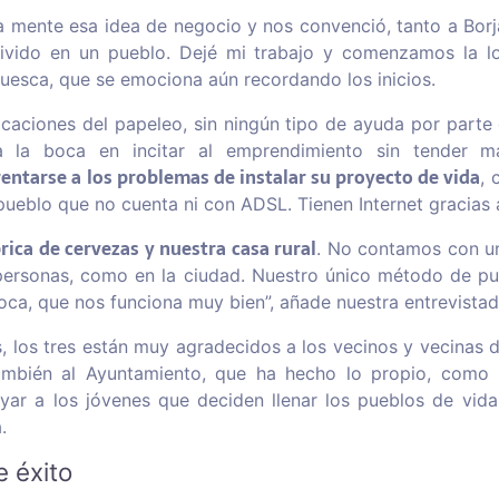
 la mente esa idea de negocio y nos convenció, tanto a Bor
ivido en un pueblo. Dejé mi trabajo y comenzamos la l
uesca, que se emociona aún recordando los inicios.
aciones del papeleo, sin ningún tipo de ayuda por parte 
a la boca en incitar al emprendimiento sin tender m
entarse a los problemas de instalar su proyecto de vida
, 
pueblo que no cuenta ni con ADSL. Tienen Internet gracias a
ica de cervezas y nuestra casa rural
. No contamos con u
personas, como en la ciudad. Nuestro único método de pub
boca, que nos funciona muy bien”, añade nuestra entrevistad
es, los tres están muy agradecidos a los vecinos y vecinas 
mbién al Ayuntamiento, que ha hecho lo propio, como 
ar a los jóvenes que deciden llenar los pueblos de vida 
.
 éxito