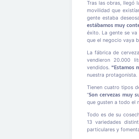
Tras las obras, llegó 
movilidad que existía
gente estaba deseosa
estábamos muy conte
éxito. La gente se va
que el negocio vaya bi
La fábrica de cervez
vendieron 20.000 li
“Estamos m
vendidos.
nuestra protagonista.
Tienen cuatro tipos d
Son cervezas muy s
“
que gusten a todo el 
Todo es de su cosech
13 variedades disti
particulares y fomenta