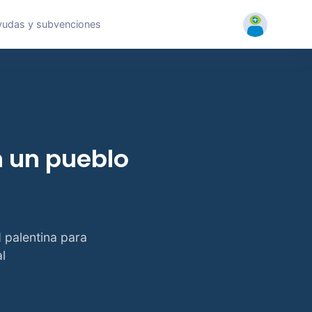
yudas y subvenciones
n un pueblo
d palentina para
l