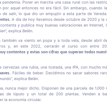
la pandemia. Poner en marcha una casa rural con las restri
n por aquel entonces no era fácil. Sin embargo, cuando la
 de salir, lo que dio un empujón a esta parte de Vereda.
ntos.
A día de hoy llevamos desde octubre de 2020 y la c
 contenta y publica muy buenas valoraciones en Internet,
en”, explica Belén.
a también va viento en popa y a toda vela, desde abril d
tros y, en este 2022, cerrarán el curso con entre 20
uy contentos y estas son cifras que superan todos nuest
e cervezas: una rubia, una tostada, una IPA, con mucho má
uaves.
Fáciles de beber. Decidimos no sacar sabores rar
mundo”, explica Belén.
a, nunca mejor dicho. Disponen de una parcela de 1.000
ntas de lúpulo y un total de 200 plantas. Venden a b
n la economía circular.