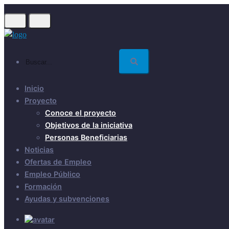
Skip
to
main
content
Buscar...
Inicio
Proyecto
Conoce el proyecto
Objetivos de la iniciativa
Personas Beneficiarias
Noticias
Ofertas de Empleo
Empleo Público
Formación
Ayudas y subvenciones