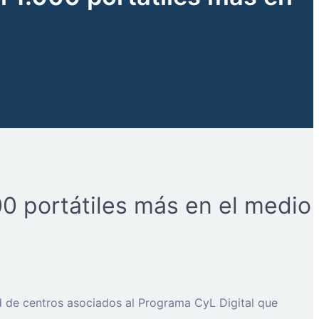
00 portátiles más en el medio
ed de centros asociados al Programa CyL Digital que