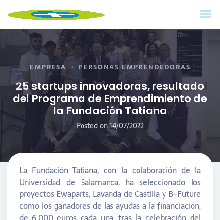
EMPRESA
PERSONAS EMPRENDEDORAS
25 startups innovadoras, resultado
del Programa de Emprendimiento de
la Fundación Tatiana
Posted on
14/07/2022
La Fundación Tatiana, con la colaboración de la
Universidad de Salamanca, ha seleccionado los
proyectos Ewaparts, Lavanda de Castilla y B-Future
como los ganadores de las ayudas a la financiación,
de 6.000 euros cada una, tras la celebración del