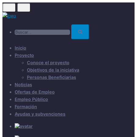
Skip
to
main
Buscar...
content
Inicio
Proyecto
Conoce el proyecto
Objetivos de la iniciativa
Personas Beneficiarias
Noticias
Ofertas de Empleo
Empleo Público
Formación
Ayudas y subvenciones