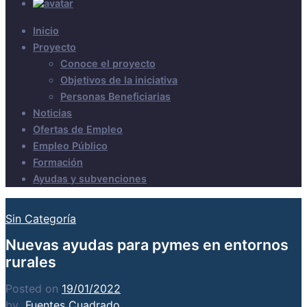
Inicio
Proyecto
Conoce el proyecto
Objetivos de la iniciativa
Personas Beneficiarias
Noticias
Ofertas de Empleo
Empleo Público
Formación
Ayudas y subvenciones
Sin Categoría
Nuevas ayudas para pymes en entornos
rurales
Posted on
19/01/2022
by
Fuentes Cuadrado