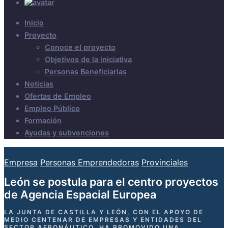
Inicio
Proyecto
Conoce el proyecto
Objetivos de la iniciativa
Personas Beneficiarias
Noticias
Ofertas de Empleo
Empleo Público
Formación
Ayudas y subvenciones
Empresa
Personas Emprendedoras
Provinciales
León se postula para el centro proyectos
de Agencia Espacial Europea
LA JUNTA DE CASTILLA Y LEÓN, CON EL APOYO DE
MEDIO CENTENAR DE EMPRESAS Y ENTIDADES DEL
SECTOR AERONÁUTICO, HA PROMOVIDO UNA