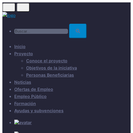
Skip
to
main
Buscar...
content
Inicio
Proyecto
Conoce el proyecto
Objetivos de la iniciativa
Personas Beneficiarias
Noticias
Ofertas de Empleo
Empleo Público
Formación
Ayudas y subvenciones