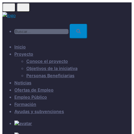
Skip
to
main
Buscar...
content
Inicio
Proyecto
Conoce el proyecto
Objetivos de la iniciativa
Personas Beneficiarias
Noticias
Ofertas de Empleo
Empleo Público
Formación
Ayudas y subvenciones