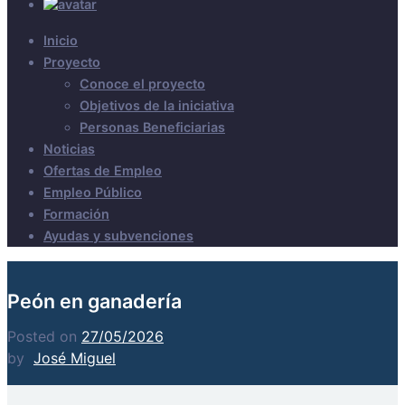
Inicio
Proyecto
Conoce el proyecto
Objetivos de la iniciativa
Personas Beneficiarias
Noticias
Ofertas de Empleo
Empleo Público
Formación
Ayudas y subvenciones
Peón en ganadería
Posted on
27/05/2026
by
José Miguel