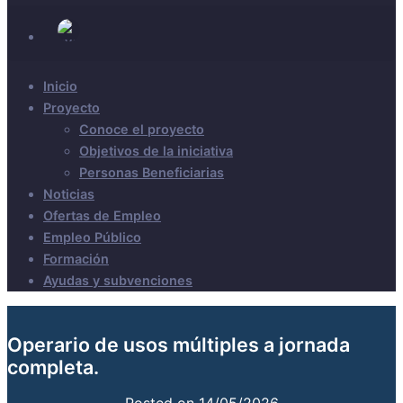
Inicio
Proyecto
Conoce el proyecto
Objetivos de la iniciativa
Personas Beneficiarias
Noticias
Ofertas de Empleo
Empleo Público
Formación
Ayudas y subvenciones
Operario de usos múltiples a jornada
completa.
Posted on
14/05/2026