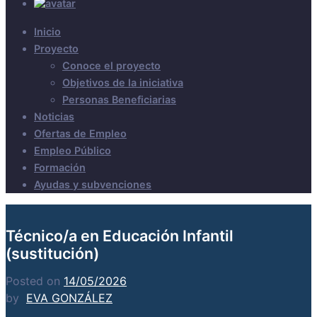
Inicio
Proyecto
Conoce el proyecto
Objetivos de la iniciativa
Personas Beneficiarias
Noticias
Ofertas de Empleo
Empleo Público
Formación
Ayudas y subvenciones
Técnico/a en Educación Infantil
(sustitución)
Posted on
14/05/2026
by
EVA GONZÁLEZ