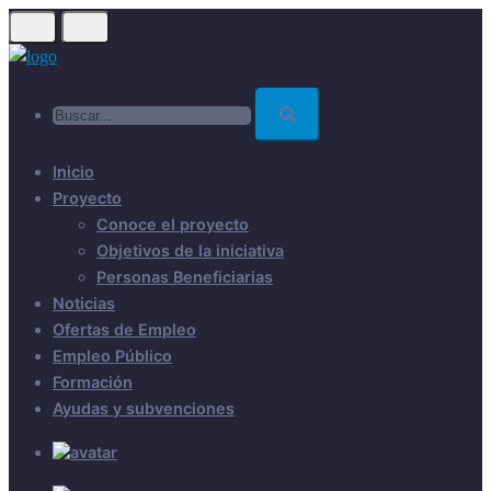
Skip
to
main
Buscar...
content
Inicio
Proyecto
Conoce el proyecto
Objetivos de la iniciativa
Personas Beneficiarias
Noticias
Ofertas de Empleo
Empleo Público
Formación
Ayudas y subvenciones