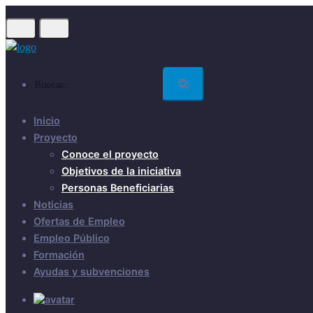
Skip
to
main
content
Buscar...
Inicio
Proyecto
Conoce el proyecto
Objetivos de la iniciativa
Personas Beneficiarias
Noticias
Ofertas de Empleo
Empleo Público
Formación
Ayudas y subvenciones