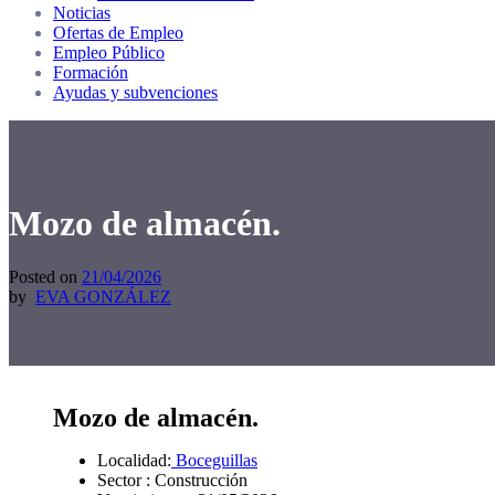
Noticias
Ofertas de Empleo
Empleo Público
Formación
Ayudas y subvenciones
Mozo de almacén.
Posted on
21/04/2026
by
EVA GONZÁLEZ
Mozo de almacén.
Localidad:
Boceguillas
Sector : Construcción