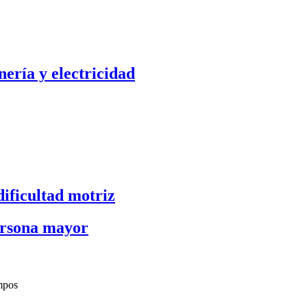
nería y electricidad
ificultad motriz
persona mayor
mpos