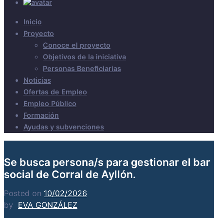
Inicio
Proyecto
Conoce el proyecto
Objetivos de la iniciativa
Personas Beneficiarias
Noticias
Ofertas de Empleo
Empleo Público
Formación
Ayudas y subvenciones
Se busca persona/s para gestionar el bar
social de Corral de Ayllón.
Posted on
10/02/2026
by
EVA GONZÁLEZ