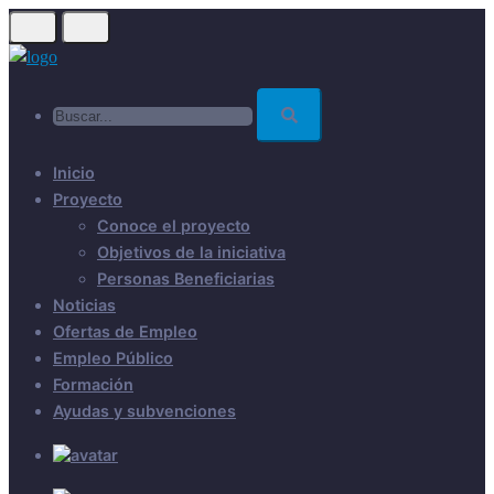
Skip
to
main
Buscar...
content
Inicio
Proyecto
Conoce el proyecto
Objetivos de la iniciativa
Personas Beneficiarias
Noticias
Ofertas de Empleo
Empleo Público
Formación
Ayudas y subvenciones