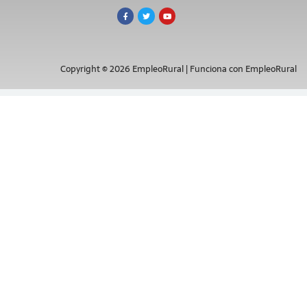
Copyright © 2026 EmpleoRural | Funciona con EmpleoRural