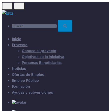
Skip
to
main
Buscar...
content
Inicio
Proyecto
Conoce el proyecto
Objetivos de la iniciativa
Personas Beneficiarias
Noticias
Ofertas de Empleo
Empleo Público
Formación
Ayudas y subvenciones