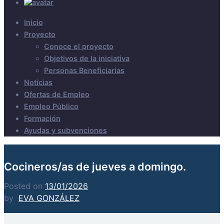
Inicio
Proyecto
Conoce el proyecto
Objetivos de la iniciativa
Personas Beneficiarias
Noticias
Ofertas de Empleo
Empleo Público
Formación
Ayudas y subvenciones
Cocineros/as de jueves a domingo.
Posted on
13/01/2026
by
EVA GONZÁLEZ