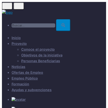
Skip
to
main
Buscar...
content
Inicio
Proyecto
Conoce el proyecto
Objetivos de la iniciativa
Personas Beneficiarias
Noticias
Ofertas de Empleo
Empleo Público
Formación
Ayudas y subvenciones