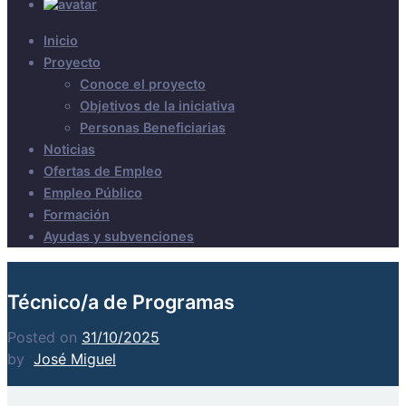
Inicio
Proyecto
Conoce el proyecto
Objetivos de la iniciativa
Personas Beneficiarias
Noticias
Ofertas de Empleo
Empleo Público
Formación
Ayudas y subvenciones
Técnico/a de Programas
Posted on
31/10/2025
by
José Miguel