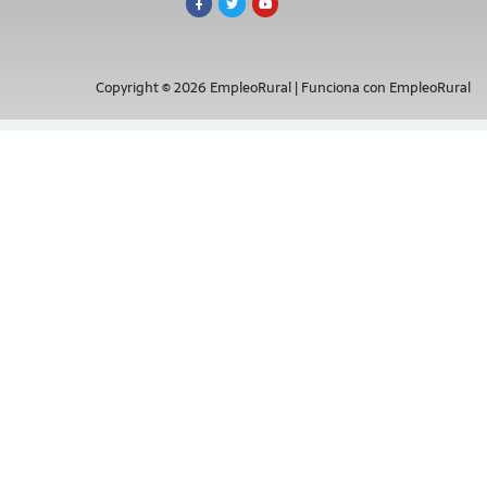
Copyright © 2026 EmpleoRural | Funciona con EmpleoRural