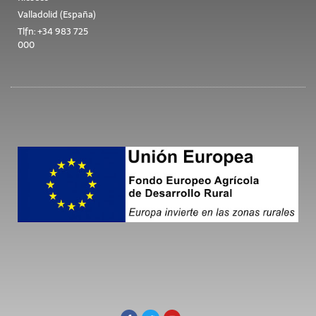
Valladolid (España)
Tlfn: +34 983 725
000