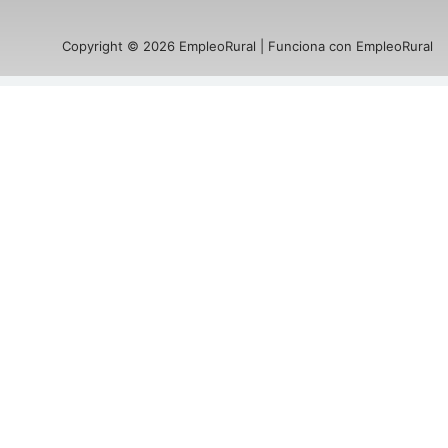
Copyright © 2026 EmpleoRural | Funciona con EmpleoRural