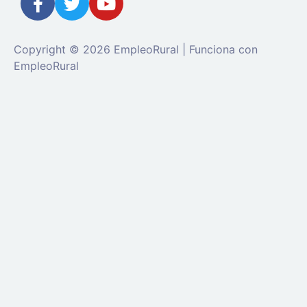
Copyright © 2026 EmpleoRural | Funciona con
EmpleoRural
Se requiere inicio de sesión de 'candidato' para
solicitar este trabajo.
Click aquí para
cerrar sesión
E
intenta de nuevo
Ingrese a su cuenta
Dirección de correo electrónico:
Contraseña: