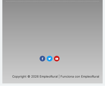
Copyright © 2026 EmpleoRural | Funciona con EmpleoRural