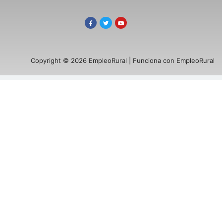
Copyright © 2026 EmpleoRural | Funciona con EmpleoRural