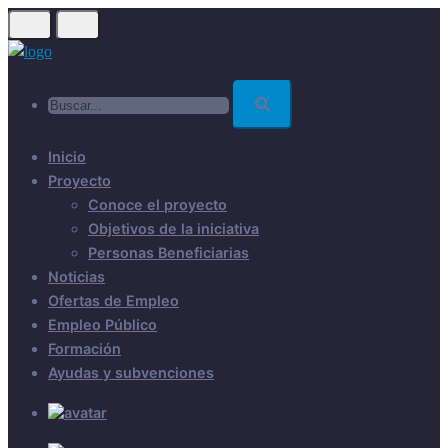
Skip
to
main
Buscar...
content
Inicio
Proyecto
Conoce el proyecto
Objetivos de la iniciativa
Personas Beneficiarias
Noticias
Ofertas de Empleo
Empleo Público
Formación
Ayudas y subvenciones