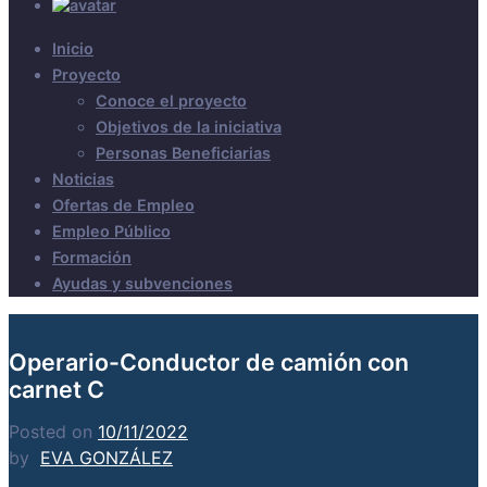
Inicio
Proyecto
Conoce el proyecto
Objetivos de la iniciativa
Personas Beneficiarias
Noticias
Ofertas de Empleo
Empleo Público
Formación
Ayudas y subvenciones
Operario-Conductor de camión con
carnet C
Posted on
10/11/2022
by
EVA GONZÁLEZ