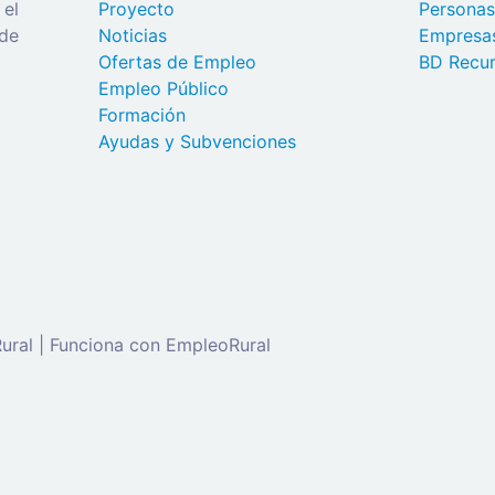
 el
Proyecto
Persona
 de
Noticias
Empresa
Ofertas de Empleo
BD Recur
Empleo Público
Formación
Ayudas y Subvenciones
ral | Funciona con EmpleoRural
de 'candidato' para solicitar este trabajo.
Click aquí para
c