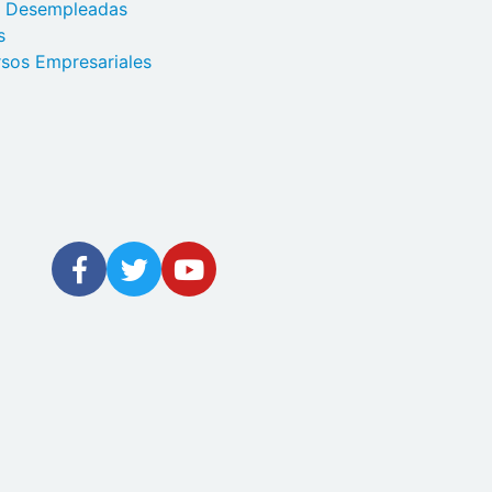
s Desempleadas
s
sos Empresariales
errar sesión
E intenta de