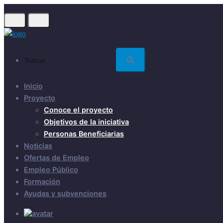
Skip
to
main
content
Buscar...
Inicio
Proyecto
Conoce el proyecto
Objetivos de la iniciativa
Personas Beneficiarias
Noticias
Ofertas de Empleo
Empleo Público
Formación
Ayudas y subvenciones