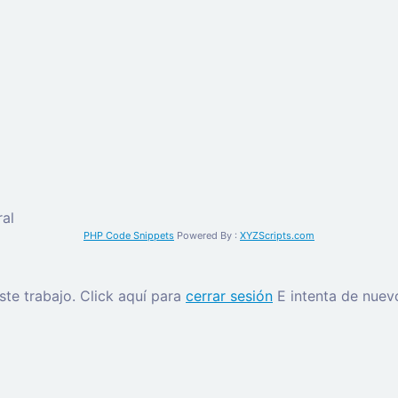
al
PHP Code Snippets
Powered By :
XYZScripts.com
este trabajo.
Click aquí para
cerrar sesión
E intenta de nuev