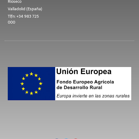
Rioseco
Valladolid (España)
Tlfn: +34 983 725
000