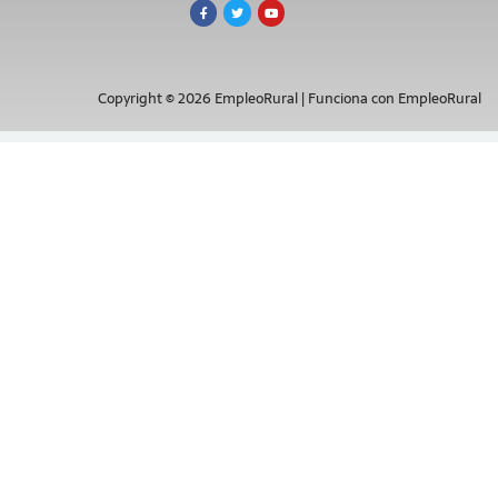
Copyright © 2026 EmpleoRural | Funciona con EmpleoRural